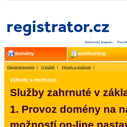
Partnerský program
Pravi
domény
webhosting
Objednat komplet
O službě
Výhody a možnosti
Výhody a možnosti
Služby zahrnuté v zákl
1. Provoz domény na n
možností on-line nasta